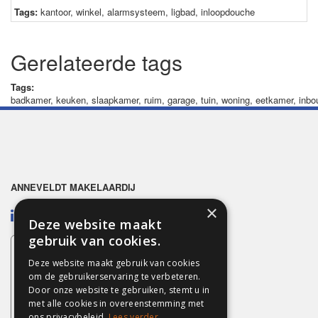
Tags:
kantoor
,
winkel
,
alarmsysteem
,
ligbad
,
inloopdouche
Gerelateerde tags
Tags:
badkamer
,
keuken
,
slaapkamer
,
ruim
,
garage
,
tuin
,
woning
,
eetkamer
,
inbo
ANNEVELDT MAKELAARDIJ
×
Deze website maakt
gebruik van cookies.
Deze website maakt gebruik van cookies
om de gebruikerservaring te verbeteren.
Door onze website te gebruiken, stemt u in
met alle cookies in overeenstemming met
ons privacybeleid.
Lees verder