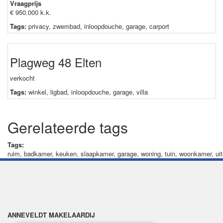
Vraagprijs
€ 950.000 k.k.
Tags:
privacy
,
zwembad
,
inloopdouche
,
garage
,
carport
Plagweg 48 Elten
verkocht
Tags:
winkel
,
ligbad
,
inloopdouche
,
garage
,
villa
Gerelateerde tags
Tags:
ruim
,
badkamer
,
keuken
,
slaapkamer
,
garage
,
woning
,
tuin
,
woonkamer
,
ui
ANNEVELDT MAKELAARDIJ