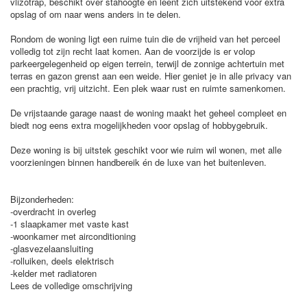
vlizotrap, beschikt over stahoogte en leent zich uitstekend voor extra
opslag of om naar wens anders in te delen.
Rondom de woning ligt een ruime tuin die de vrijheid van het perceel
volledig tot zijn recht laat komen. Aan de voorzijde is er volop
parkeergelegenheid op eigen terrein, terwijl de zonnige achtertuin met
terras en gazon grenst aan een weide. Hier geniet je in alle privacy van
een prachtig, vrij uitzicht. Een plek waar rust en ruimte samenkomen.
De vrijstaande garage naast de woning maakt het geheel compleet en
biedt nog eens extra mogelijkheden voor opslag of hobbygebruik.
Deze woning is bij uitstek geschikt voor wie ruim wil wonen, met alle
voorzieningen binnen handbereik én de luxe van het buitenleven.
Bijzonderheden:
-overdracht in overleg
-1 slaapkamer met vaste kast
-woonkamer met airconditioning
-glasvezelaansluiting
-rolluiken, deels elektrisch
-kelder met radiatoren
Lees de volledige omschrijving