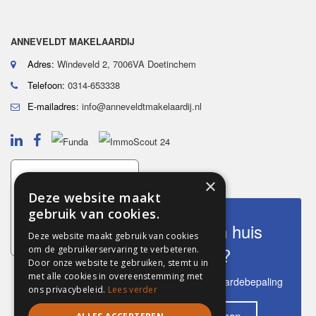
ANNEVELDT MAKELAARDIJ
Adres:
Windeveld 2, 7006VA Doetinchem
Telefoon:
0314-653338
E-mailadres:
info@anneveldtmakelaardij.nl
×
Deze website maakt
gebruik van cookies.
Wat is mijn huis
Deze website maakt gebruik van cookies
waard?
om de gebruikerservaring te verbeteren.
Door onze website te gebruiken, stemt u in
met alle cookies in overeenstemming met
Ontvang een gratis waardebepaling
ons privacybeleid.
Lees verder
Vraag gratis aan