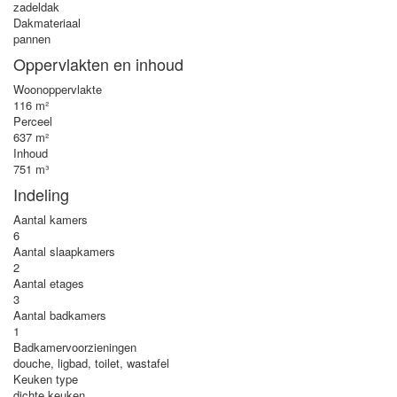
zadeldak
Dakmateriaal
pannen
Oppervlakten en inhoud
Woonoppervlakte
116 m²
Perceel
637 m²
Inhoud
751 m³
Indeling
Aantal kamers
6
Aantal slaapkamers
2
Aantal etages
3
Aantal badkamers
1
Badkamervoorzieningen
douche, ligbad, toilet, wastafel
Keuken type
dichte keuken