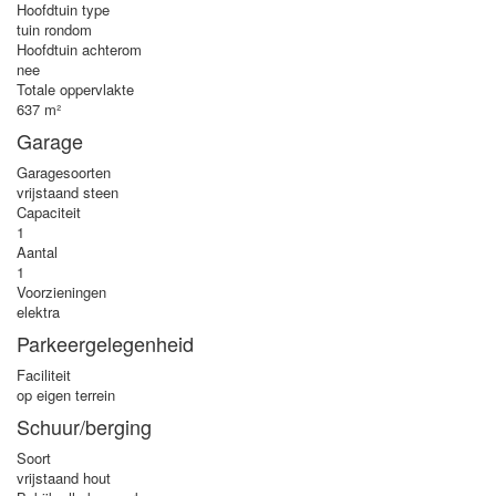
Hoofdtuin type
tuin rondom
Hoofdtuin achterom
nee
Totale oppervlakte
637 m²
Garage
Garagesoorten
vrijstaand steen
Capaciteit
1
Aantal
1
Voorzieningen
elektra
Parkeergelegenheid
Faciliteit
op eigen terrein
Schuur/berging
Soort
vrijstaand hout