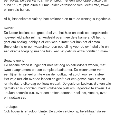
een royaal perceel van 637 m² en biedt met een woonoppervlakte van
circa 116 m² plus circa 100m2 kelder verrassend veel leefruimte, zowel
binnen als buiten.
Al bij binnenkomst valt op hoe praktisch en ruim de woning is ingedeeld.
Kelder:
De kelder beslaat een groot deel van het huis en biedt een ongekende
hoeveelheid extra ruimte, verdeeld over meerdere kamers. Of het nu
gaat om opslag, hobby’s of een werkruimte: hier kan het allemaal.
Bovendien is er een wasruimte, een opstelling voor de cv-installatie én
een directe toegang naar de tuin, wat het gebruik extra praktisch maakt.
Begane grond:
De begane grond is ingericht met het oog op gelijkvloers wonen, met
twee slaapkamers en een complete badkamer. De woonkamer vormt
een fijne, lichte leefruimte waar de houtkachel zorgt voor extra sfeer.
Het vrije uitzicht over de landerijen geeft hier een gevoel van rust en
ruimte dat je elke dag opnieuw ervaart. De gesloten keuken, die van alle
gemakken is voorzien, biedt voldoende plek om uitgebreid te koken. De
keuken beschikt o.a. over een koffieautomaat, koelkast, vriezer, oven
en vaatwasser.
1e etage:
Ook boven is er volop ruimte. De zolderverdieping, bereikbaar via een