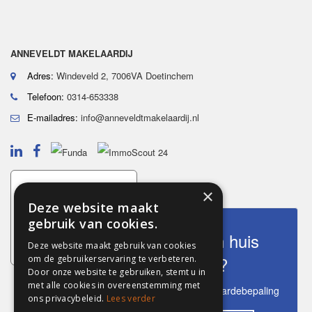
ANNEVELDT MAKELAARDIJ
Adres:
Windeveld 2, 7006VA Doetinchem
Telefoon:
0314-653338
E-mailadres:
info@anneveldtmakelaardij.nl
×
Deze website maakt
gebruik van cookies.
Wat is mijn huis
Deze website maakt gebruik van cookies
waard?
om de gebruikerservaring te verbeteren.
Door onze website te gebruiken, stemt u in
met alle cookies in overeenstemming met
Ontvang een gratis waardebepaling
ons privacybeleid.
Lees verder