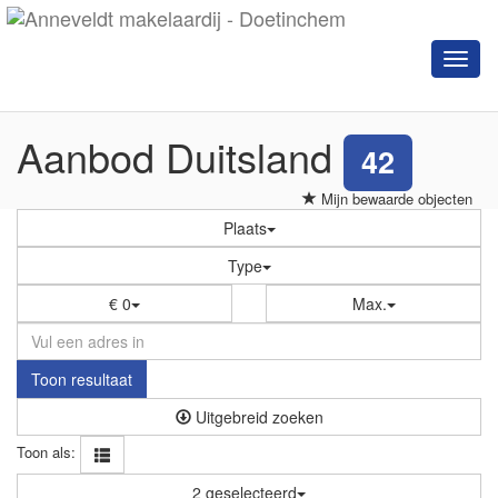
Naviga
Aanbod Duitsland
42
Mijn bewaarde objecten
Plaats
Type
€ 0
Max.
Toon resultaat
Uitgebreid zoeken
Toon als:
2 geselecteerd